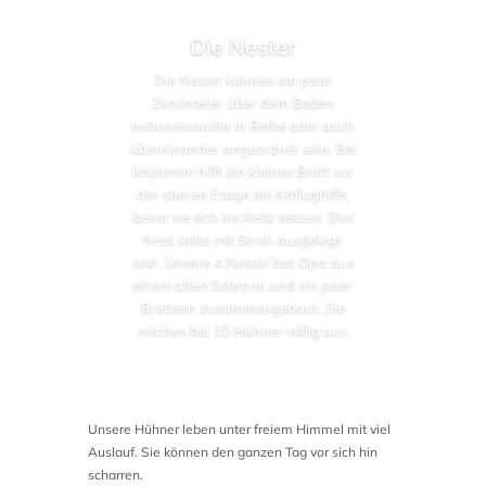
Die Nester
Die Nester können ein paar
Zentimeter über dem Boden
nebeneinander in Reihe oder auch
übereinander angeordnet sein. Bei
letzterem hilft ein kleines Brett vor
der oberen Etage als Anflughilfe,
bevor sie sich ins Netz setzen. Das
Nest sollte mit Stroh ausgelegt
sein. Unsere 4 Nester hat Opa aus
einem alten Schrank und ein paar
Brettern zusammengebaut. Sie
reichen bei 10 Hühner völlig aus
Unsere Hühner leben unter freiem Himmel mit viel
Auslauf. Sie können den ganzen Tag vor sich hin
scharren.