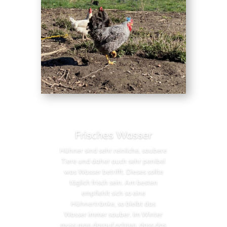
Frisches Wasser
Hühner sind sehr reinliche, saubere
Tiere und daher auch sehr penibel
was Wasser betrifft. Dieses sollte
täglich frisch sein. Am besten
empfiehlt sich so eine
Hühnertränke, so bleibt das
Wasser immer sauber. Im Winter
muss man darauf achten, dass das