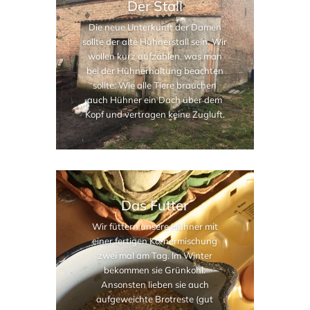
Der Stall
Die neue Unterkunft der Damen
sollte der alte Hühnerstall sein. Wir
wollen kurz aufzählen, was man
bei der Hühnerhaltung beachten
sollte: Wie alle Tiere brauchen
auch Hühner ein Dach über dem
Kopf und vertragen keine Zugluft.
Das Futter
Wir füttern unsere Hühner mit
einer fertigen Körnermischung
zwei mal am Tag. Im Winter
bekommen sie Grünkohl.
Ansonsten lieben sie auch
aufgeweichte Brotreste (gut