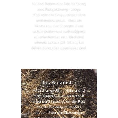
Hühner haben eine Hackordnung
bzw. Rangordnung – einige
Mitglieder der Gruppe sitzen oben
und andere unten. Noch ein
Hinweis zu den Stangen: diese
sollten weder rund noch eckig mit
scharfen Kanten sein. Ideal sind
schmale Leisten (25-35mm) bei
denen die Kanten abgehobelt sind.
Das Ausmisten
Wie schon erwähnt: Hühner sind
recht saubere Tiere. Der Kot fällt
unter der Sitzstange an, der Rest
des Stalls bleibt größtenteils
sauber. Unter den Sitzstangen
haben wir ein Blech gelegt. Das