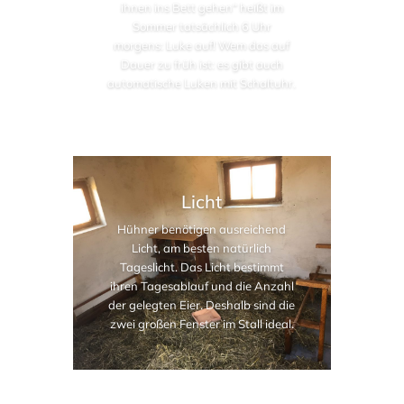
ihnen ins Bett gehen“ heißt im
Sommer tatsächlich 6 Uhr
morgens: Luke auf! Wem das auf
Dauer zu früh ist: es gibt auch
automatische Luken mit Schaltuhr.
Licht
Hühner benötigen ausreichend
Licht, am besten natürlich
Tageslicht. Das Licht bestimmt
ihren Tagesablauf und die Anzahl
der gelegten Eier. Deshalb sind die
zwei großen Fenster im Stall ideal.