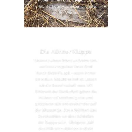
erleichtert das Ausmisten alle zwei
bis drei Wochen.
Die Hühner Klappe
Unsere Hühner leben im Freien und
verlassen tagsüber ihren Stall
durch diese Klappe – wann immer
sie wollen. Sobald es hell ist, lassen
wir die Gemeinschaft raus. Mit
Einbruch der Dunkelheit gehen die
Hühner selbstständig rein und
platzieren sich nebeneinander auf
der Sitzstange. Das erleichtert das
Durchzählen vor dem Schließen
der Klappe sehr. Übrigens: „Mit
den Hühner aufstehen und mit