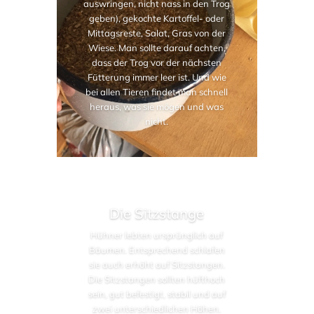
auswringen, nicht nass in den Trog
geben), gekochte Kartoffel- oder
Mittagsreste, Salat, Gras von der
Wiese. Man sollte darauf achten,
dass der Trog vor der nächsten
Fütterung immer leer ist. Und wie
bei allen Tieren findet man schnell
heraus, was sie mögen und was
nicht.
Die Sitzstange
Hühner lebten ursprünglich auf
Bäumen. Entsprechend schlafen
sie auch erhöht auf Sitzstangen.
Die Sitzstangen sollten hüfthoch
sein, gut befestigt, stabil und auf
zwei unterschiedlichen Höhen.