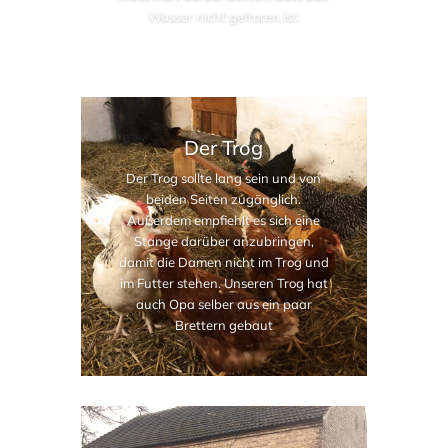
Wasser nicht gefroren ist.
Der Trog
Der Trog sollte lang sein und von
beiden Seiten zugänglich.
Außerdem empfiehlt es sich eine
Stange darüber anzubringen,
damit die Damen nicht im Trog und
im Futter stehen. Unseren Trog hat
auch Opa selber aus ein paar
Brettern gebaut