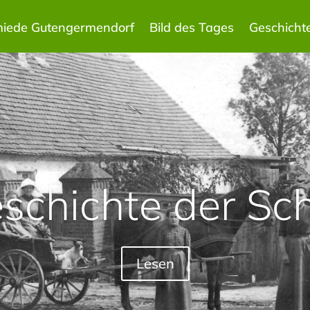
miede Gutengermendorf
Bild des Tages
Geschicht
eschichte der Sc
Lesen