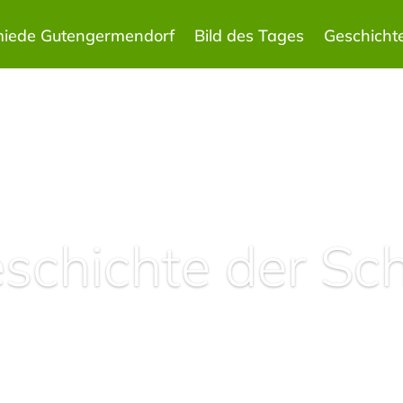
miede Gutengermendorf
Bild des Tages
Geschicht
eschichte der Sc
Lesen