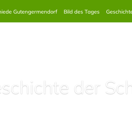
miede Gutengermendorf
Bild des Tages
Geschicht
eschichte der Sc
Lesen